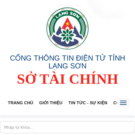
CỔNG THÔNG TIN ĐIỆN TỬ TỈNH
LẠNG SƠN
SỞ TÀI CHÍNH
TRANG CHỦ
GIỚI THIỆU
TIN TỨC - SỰ KIỆN
CÔNG KHA
Toggl
naviga