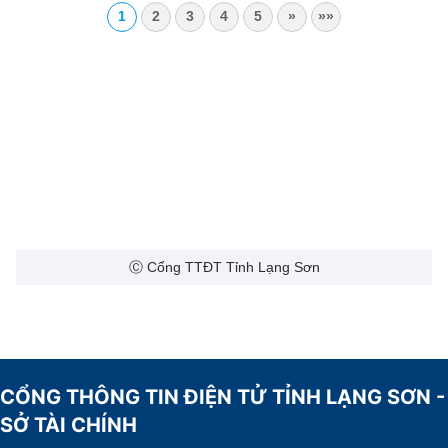
1
2
3
4
5
»
»»
Ⓒ Cổng TTĐT Tỉnh Lạng Sơn
CỔNG THÔNG TIN ĐIỆN TỬ TỈNH LẠNG SƠN -
SỞ TÀI CHÍNH