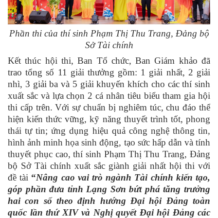
Phần thi của thí sinh Phạm Thị Thu Trang, Đảng bộ
Sở Tài chính
Kết thúc hội thi, Ban Tổ chức, Ban Giám khảo đã
trao tổng số 11 giải thưởng gồm: 1 giải nhất, 2 giải
nhì, 3 giải ba và 5 giải khuyến khích cho các thí sinh
xuất sắc và lựa chọn 2 cá nhân tiêu biểu tham gia hội
thi cấp trên. Với sự chuẩn bị nghiêm túc, chu đáo thể
hiện kiến thức vững, kỹ năng thuyết trình tốt, phong
thái tự tin; ứng dụng hiệu quả công nghệ thông tin,
hình ảnh minh họa sinh động, tạo sức hấp dẫn và tính
thuyết phục cao, thí sinh Phạm Thị Thu Trang, Đảng
bộ Sở Tài chính xuất sắc giành giải nhất hội thi với
đề tài
“
Nâng
cao vai trò ngành Tài chính kiến tạo
,
góp phần
đưa tỉnh Lạng Sơn bứt phá tăng trưởng
hai con số theo định hướng Đại hội Đảng toàn
quốc lần thứ XIV và Nghị quyết
Đ
ại hội Đảng các