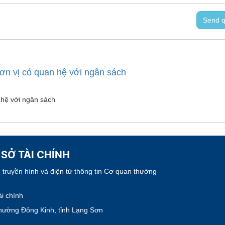
Send q
đơn vị có quan hệ với ngân sách
 hệ với ngân sách
 SỞ TÀI CHÍNH
truyền hình và điện tử thông tin Cơ quan thường
i chính
hường Đông Kinh, tỉnh Lạng Sơn