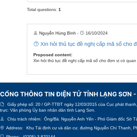
Total questions:
1
Nguyễn Hùng Bình
-
16/10/2024
Xin hỏi thủ tục đề nghị cấp mã số cho 
Proposed content:
Xin hỏi thủ tục đề nghị cấp mã số cho đơn vị có quan
CỔNG THÔNG TIN ĐIỆN TỬ TỈNH LẠNG SƠN -
Giấy phép số:
20 / GP-TTĐT ngày 12/03/2015 của Cục phát thanh, 
trực: Văn phòng Ủy ban nhân dân tỉnh Lạng Sơn.
Chịu trách nhiệm:
Ông/Bà: Nguyễn Anh Yến - Phó Giám đốc Sở Tà
Address:
Khu Tái định cư và dân cư, đường Nguyễn Chí Thanh, P
Phone:
(0205).3 870144