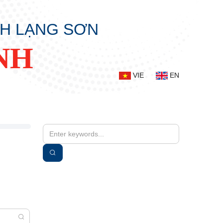
NH LẠNG SƠN
NH
VIE
EN