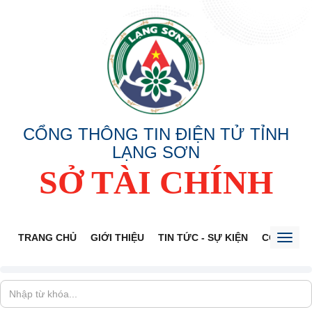
CỔNG THÔNG TIN ĐIỆN TỬ TỈNH
LẠNG SƠN
SỞ TÀI CHÍNH
TRANG CHỦ
GIỚI THIỆU
TIN TỨC - SỰ KIỆN
CÔNG KHA
Toggl
naviga