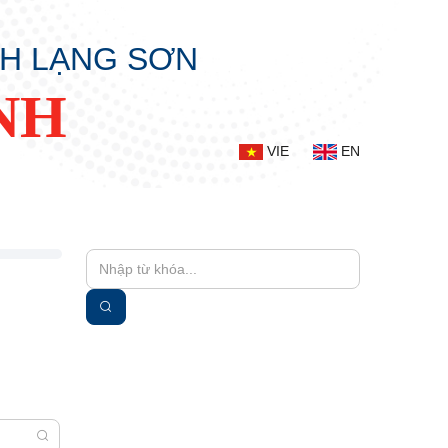
NH LẠNG SƠN
NH
VIE
EN