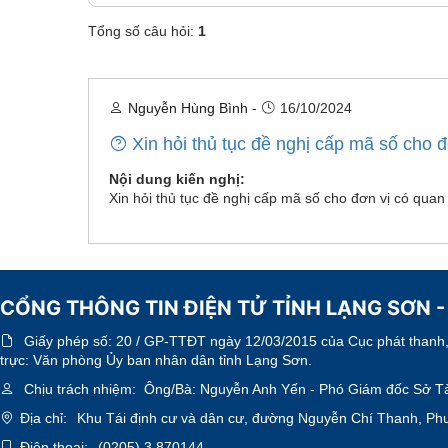
Tổng số câu hỏi:
1
Nguyễn Hùng Bình
-
16/10/2024
Xin hỏi thủ tục đề nghị cấp mã số cho 
Nội dung kiến nghị:
Xin hỏi thủ tục đề nghị cấp mã số cho đơn vị có quan
CỔNG THÔNG TIN ĐIỆN TỬ TỈNH LẠNG SƠN -
Giấy phép số:
20 / GP-TTĐT ngày 12/03/2015 của Cục phát thanh, 
trực: Văn phòng Ủy ban nhân dân tỉnh Lạng Sơn.
Chịu trách nhiệm:
Ông/Bà: Nguyễn Anh Yến - Phó Giám đốc Sở Tà
Địa chỉ:
Khu Tái định cư và dân cư, đường Nguyễn Chí Thanh, Ph
Điện thoại:
(0205).3 870144