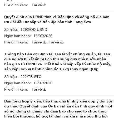
File đính kèm:
Tải về
Quyết định của UBND tỉnh về Xác định và công bố địa bàn
ưu đãi đầu tư cấp xã trên địa bàn tỉnh Lạng Sơn
Số hiệu:
1292/QĐ-UBND
Ngày ban hành:
16/07/2026
File đính kèm:
Tải về
,
Tải về
Thông báo Bán chỉ định tài sản là vật chứng vụ án, tài sản
của người bị kết án bị tịch thu sung quỹ nhà nước nhận
bàn giao từ UBND xã Thất Khê khi sắp xếp tổ chức bộ máy,
sắp xếp đơn vị hành chính là: 1,7kg thủy ngân ((Hg)
Số hiệu:
222/TB-STC
Ngày ban hành:
16/07/2026
File đính kèm:
Tải về
Bản tổng hợp ý kiến, tiếp thu, giải trình ý kiến góp ý đối với
dự thảo Quyết định của Ủy ban nhân dân tỉnh quy định một
số nội dung chi, mức chi đảm bảo cho việc tổ chức thực
hiện bồi thường, hỗ trợ, tái định cư khi nhà nước thu hồi