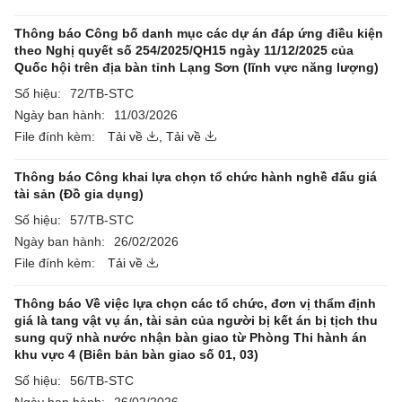
Thông báo Công bố danh mục các dự án đáp ứng điều kiện
theo Nghị quyết số 254/2025/QH15 ngày 11/12/2025 của
Quốc hội trên địa bàn tỉnh Lạng Sơn (lĩnh vực năng lượng)
Số hiệu:
72/TB-STC
Ngày ban hành:
11/03/2026
File đính kèm:
Tải về
,
Tải về
Thông báo Công khai lựa chọn tổ chức hành nghề đấu giá
tài sản (Đồ gia dụng)
Số hiệu:
57/TB-STC
Ngày ban hành:
26/02/2026
File đính kèm:
Tải về
Thông báo Về việc lựa chọn các tổ chức, đơn vị thẩm định
giá là tang vật vụ án, tài sản của người bị kết án bị tịch thu
sung quỹ nhà nước nhận bàn giao từ Phòng Thi hành án
khu vực 4 (Biên bản bàn giao số 01, 03)
Số hiệu:
56/TB-STC