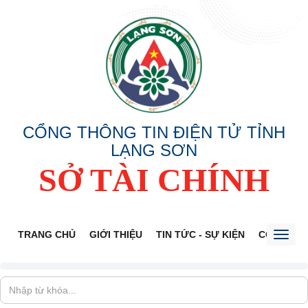
CỔNG THÔNG TIN ĐIỆN TỬ TỈNH
LẠNG SƠN
SỞ TÀI CHÍNH
TRANG CHỦ
GIỚI THIỆU
TIN TỨC - SỰ KIỆN
CÔNG KHA
Toggl
naviga