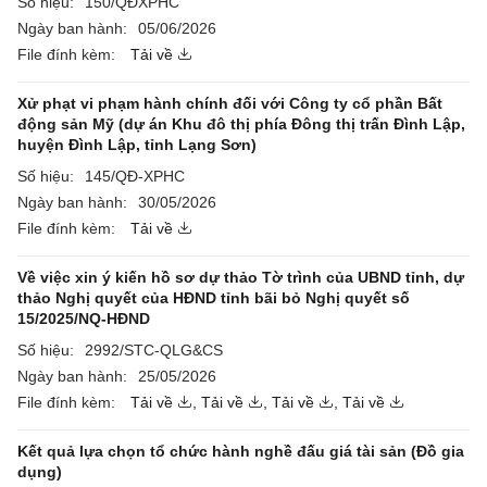
Số hiệu:
150/QĐXPHC
Ngày ban hành:
05/06/2026
File đính kèm:
Tải về
Xử phạt vi phạm hành chính đối với Công ty cổ phần Bất
động sản Mỹ (dự án Khu đô thị phía Đông thị trấn Đình Lập,
huyện Đình Lập, tỉnh Lạng Sơn)
Số hiệu:
145/QĐ-XPHC
Ngày ban hành:
30/05/2026
File đính kèm:
Tải về
Về việc xin ý kiến hồ sơ dự thảo Tờ trình của UBND tỉnh, dự
thảo Nghị quyết của HĐND tỉnh bãi bỏ Nghị quyết số
15/2025/NQ-HĐND
Số hiệu:
2992/STC-QLG&CS
Ngày ban hành:
25/05/2026
File đính kèm:
Tải về
,
Tải về
,
Tải về
,
Tải về
Kết quả lựa chọn tổ chức hành nghề đấu giá tài sản (Đồ gia
dụng)