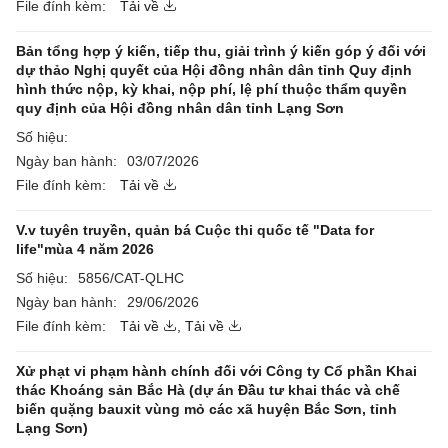
File đính kèm:
Tải về
Bản tổng hợp ý kiến, tiếp thu, giải trình ý kiến góp ý đối với
dự thảo Nghị quyết của Hội đồng nhân dân tỉnh Quy định
hình thức nộp, kỳ khai, nộp phí, lệ phí thuộc thẩm quyền
quy định của Hội đồng nhân dân tỉnh Lạng Sơn
Số hiệu:
Ngày ban hành:
03/07/2026
File đính kèm:
Tải về
V.v tuyên truyền, quản bá Cuộc thi quốc tế "Data for
life"mùa 4 năm 2026
Số hiệu:
5856/CAT-QLHC
Ngày ban hành:
29/06/2026
File đính kèm:
Tải về
,
Tải về
Xử phạt vi phạm hành chính đối với Công ty Cổ phần Khai
thác Khoáng sản Bắc Hà (dự án Đầu tư khai thác và chế
biến quặng bauxit vùng mỏ các xã huyện Bắc Sơn, tỉnh
Lạng Sơn)