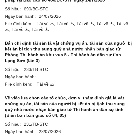
pháp tại Báo cáo số 480/BC-STP ngày 24/7/2026
Số hiệu:
690/BC-STC
Ngày ban hành:
24/07/2026
File đính kèm:
Tải về
,
Tải về
,
Tải về
,
Tải về
,
Tải về
,
Tải về
,
Tải về
Bán chỉ định tài sản là vật chứng vụ án, tài sản của người bị
kết án bị tịch thu sung quỹ nhà nước nhận bàn giao từ
Phòng Thi hành án khu vục 5 - Thi hành án dân sự tỉnh
Lạng Sơn (lần 3)
Số hiệu:
233/TB-STC
Ngày ban hành:
File đính kèm:
Tải về
Về việc lựa chọn các tổ chức, đơn vị thẩm định giá là vật
chứng vụ án, tài sản của người bị kết án bị tịch thu sung
quỹ nhà nước nhận bàn giao từ Thi hành án dân sự tỉnh
(Biên bản bàn giao số 04, 05)
Số hiệu:
231/TB-STC
Ngày ban hành:
23/07/2026