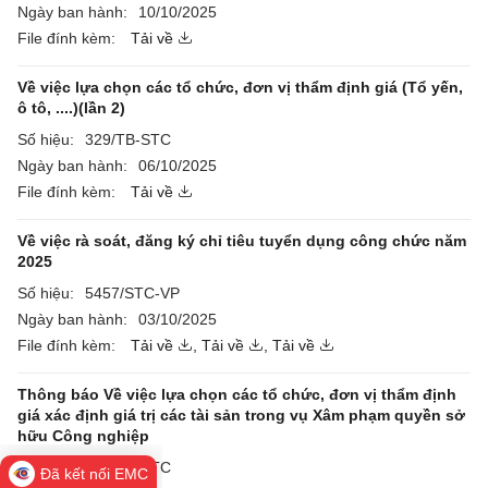
Ngày ban hành:
10/10/2025
File đính kèm:
Tải về
Về việc lựa chọn các tổ chức, đơn vị thẩm định giá (Tổ yến,
ô tô, ....)(lần 2)
Số hiệu:
329/TB-STC
Ngày ban hành:
06/10/2025
File đính kèm:
Tải về
Về việc rà soát, đăng ký chỉ tiêu tuyển dụng công chức năm
2025
Số hiệu:
5457/STC-VP
Ngày ban hành:
03/10/2025
File đính kèm:
Tải về
,
Tải về
,
Tải về
Thông báo Về việc lựa chọn các tổ chức, đơn vị thẩm định
giá xác định giá trị các tài sản trong vụ Xâm phạm quyền sở
hữu Công nghiệp
Số hiệu:
326/TB-STC
Đã kết nối EMC