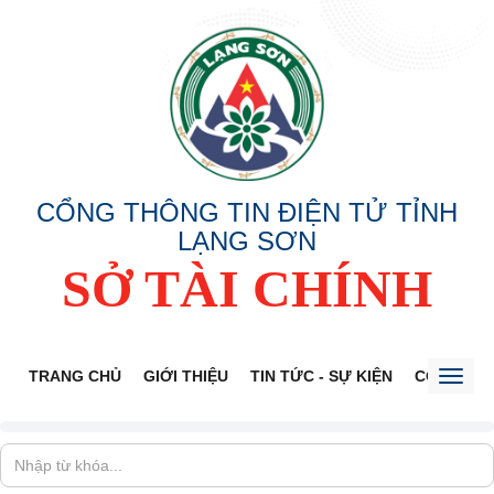
CỔNG THÔNG TIN ĐIỆN TỬ TỈNH
LẠNG SƠN
SỞ TÀI CHÍNH
TRANG CHỦ
GIỚI THIỆU
TIN TỨC - SỰ KIỆN
CÔNG KHA
Toggl
naviga