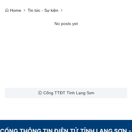
Home
Tin tức - Sự kiện
No posts yet
Ⓒ Cổng TTĐT Tỉnh Lạng Sơn
CỔNG THÔNG TIN ĐIỆN TỬ TỈNH LẠNG SƠN -