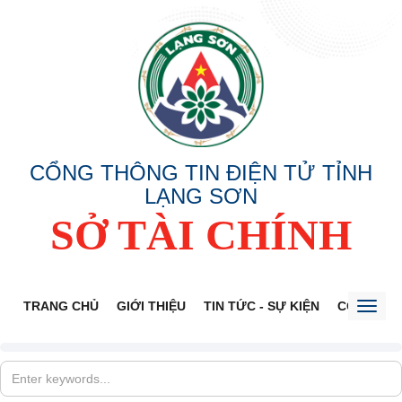
CỔNG THÔNG TIN ĐIỆN TỬ TỈNH
LẠNG SƠN
SỞ TÀI CHÍNH
TRANG CHỦ
GIỚI THIỆU
TIN TỨC - SỰ KIỆN
CÔNG KHA
Toggl
naviga