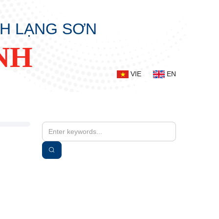
NH LẠNG SƠN
NH
VIE
EN