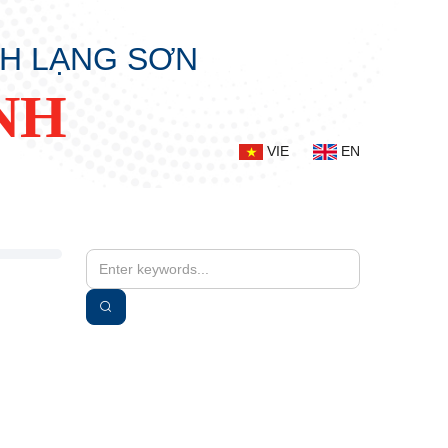
NH LẠNG SƠN
NH
VIE
EN