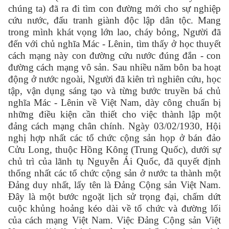
chúng ta) đã ra đi tìm
con đường mới cho sự nghiệp
cứu nước, đấu tranh giành độc lập dân tộc. Mang
trong mình khát vọng lớn lao, cháy bỏng, Người đã
đến với chủ nghĩa Mác - Lênin, tìm thấy ở học thuyết
cách mạng này con đường cứu nước đúng đắn - con
đường cách mạng vô sản. Sau nhiều năm bôn ba hoạt
động ở nước ngoài, Người đã kiên trì nghiên cứu, học
tập, vận dụng sáng tạo và từng bước truyền bá chủ
nghĩa Mác - Lênin về Việt Nam, dày công chuẩn bị
những điều kiện cần thiết cho việc thành lập một
đảng cách mạng chân chính. Ngày 03/02/1930, Hội
nghị hợp nhất các tổ chức cộng sản họp ở bán đảo
Cửu Long, thuộc Hồng Kông (Trung Quốc), dưới sự
chủ trì của lãnh tụ Nguyễn Ái Quốc, đã quyết định
thống nhất các tổ chức cộng sản ở nước ta thành một
Đảng duy nhất, lấy tên là Đảng Cộng sản Việt Nam.
Đây là một bước ngoặt lịch sử trọng đại, chấm dứt
cuộc khủng hoảng kéo dài về tổ chức và đường lối
của cách mạng Việt Nam. Việc Đảng Cộng sản Việt