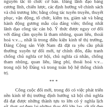
nguyên tắc tổ chức cơ bản. Đảng lãnh đạo bàng
cương lĩnh, chiến lược, các định hướng về chính sách
và chủ trương lớn; bằng công tác tuyên truyền, thuyết
phục, vận động, tổ chức, kiểm tra, giám sát và bằng
hành động gương mẫu của đảng viên; thống nhất
lãnh đạo công tác cán bộ. Ý thức được nguy cơ đối
với đảng cầm quyền là tham nhũng, quan liêu, thoái
hoá v.v..., nhất là trong điều kiện kinh tế thị trường,
Đảng Cộng sản Việt Nam đã đặt ra yêu cầu phải
thường xuyên tự đổi mới, tự chỉnh đốn, đấu tranh
chống chủ nghĩa cơ hội, chủ nghĩa cá nhân, chống
tham nhũng, quan liêu, lãng phí, thoái hoá v.v...
trong nội bộ Đảng và trong toàn bộ hệ thống chính
trị.
** *
Công cuộc đổi mới, trong đó có việc phát triển
nền kinh tế thị trường định hướng xã hội chủ nghĩa
đã đạt được những thành tựu to lớn có ý nghĩa lịch
sử, thực sự đem lại những thay đổi lớn lao, rất tốt đẹp