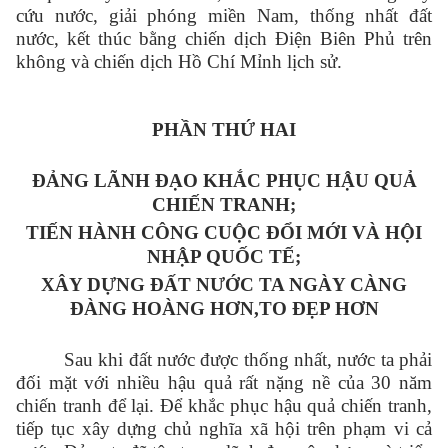
cứu nước, giải phóng miền Nam, thống nhất đất
nước, kết thúc bằng chiến dịch Điện Biên Phủ trên
không và chiến dịch Hồ Chí Mỉnh lịch sử.
PHẦN THỨ HAI
ĐẢNG LÃNH ĐẠO KHẮC PHỤC HẬU QUẢ
CHIẾN TRANH;
TIẾN HÀNH CÔNG CUỘC ĐỔI MỚI VÀ HỘI
NHẬP QUỐC TẾ;
XÂY DỰNG ĐẤT NƯỚC TA NGÀY CÀNG
ĐÀNG HOÀNG HƠN,
TO ĐẸP HƠN
Sau khi đất nước được thống nhất, nước ta phải
đối mặt với nhiều hậu quả rất nặng nề của 30 năm
chiến tranh để lại. Để khắc phục hậu quả chiến tranh,
tiếp tục xây dựng chủ nghĩa xã hội trên phạm vi cả