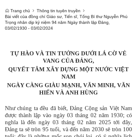
Trang chủ
Thông tin tuyên truyền
Bài viết của đồng chí Giáo sư, Tiến sĩ, Tổng Bí thư Nguyễn Phú
Trọng nhân dịp kỷ niệm 94 năm Ngày thành lập Đảng,
03/02/1930 - 03/02/2024
TỰ HÀO VÀ TIN TƯỞNG DƯỚI LÁ CỜ VẺ
VANG CỦA ĐẢNG,
QUYẾT TÂM XÂY DỰNG MỘT NƯỚC VIỆT
NAM
NGÀY CÀNG GIÀU MẠNH, VĂN MINH, VĂN
HIẾN VÀ ANH HÙNG
Như chúng ta đều đã biết, Đảng Cộng sản Việt Nam
được thành lập vào ngày 03 tháng 02 năm 1930; có
nghĩa là đến ngày 03 tháng 02 năm 2025 tới đây,
Đảng ta sẽ tròn 95 tuổi, và đến năm 2030 sẽ tròn 100
tuổi; đây là những mốc son chói lọi, có ý nghĩa lịch