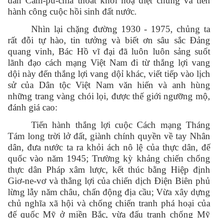
dân Cam-pu-chia thoát khỏi hoạ diệt chủng và tiến
hành công cuộc hồi sinh đất nước.
Nhìn lại chặng đường 1930 - 1975, chủng ta
rất đỗi tự hào, tin tưởng và biết ơn sâu sắc Đảng
quang vinh, Bác Hồ vĩ đại đã luôn luôn sảng suốt
lãnh đạo cách mạng Việt Nam đi từ thắng lợi vang
dội này đến thắng lợi vang dộỉ khác, viết tiếp vào lịch
sử của Dân tộc Việt Nam văn hiến và anh hùng
những trang vàng chói lọi, được thế giới ngưỡng mộ,
đánh giá cao:
Tiến hành thắng lợi cuộc Cách mạng Tháng
Tám long trời lở đất, giành chính quyền về tay Nhân
dân, đưa nước ta ra khỏi ách nô lệ của thực dân, đế
quốc vào năm 1945; Trường kỳ khảng chiến chổng
thực dân Pháp xâm lược, kết thúc bằng Hiệp định
Giơ-ne-vơ và thẳng lợi của chiến dịch Điện Biên phủ
lừng lẫy năm châu, chấn động địa cầu; Vừa xây dựng
chủ nghĩa xã hội và chống chiến tranh phá hoại của
đế quốc Mỹ ở miền Bắc, vừa đấu tranh chống Mỹ