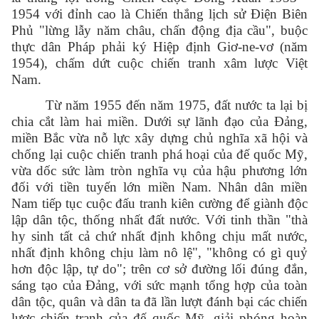
1954 với đỉnh cao là Chiến thắng lịch sử Điện Biên
Phủ "lừng lẫy năm châu, chấn động địa cầu", buộc
thực dân Pháp phải ký Hiệp định Giơ-ne-vơ (năm
1954), chấm dứt cuộc chiến tranh xâm lược Việt
Nam.
Từ năm 1955 đến năm 1975, đất nước ta lại bị
chia cắt làm hai miền. Dưới sự lãnh đạo của Đảng,
miền Bắc vừa nỗ lực xây dựng chủ nghĩa xã hội và
chống lại cuộc chiến tranh phá hoại của đế quốc Mỹ,
vừa dốc sức làm tròn nghĩa vụ của hậu phương lớn
đối với tiền tuyến lớn miền Nam. Nhân dân miền
Nam tiếp tục cuộc đấu tranh kiên cường để giành độc
lập dân tộc, thống nhất đất nước. Với tinh thần "thà
hy sinh tất cả chứ nhất định không chịu mất nước,
nhất định không chịu làm nô lệ", "không có gì quỷ
hơn độc lập, tự do"; trên cơ sở đường lối đúng đắn,
sáng tạo của Đảng, với sức mạnh tổng hợp của toàn
dân tộc, quân và dân ta đã lần lượt đánh bại các chiến
lược chiến tranh của đế quốc Mỹ, giải phóng hoàn