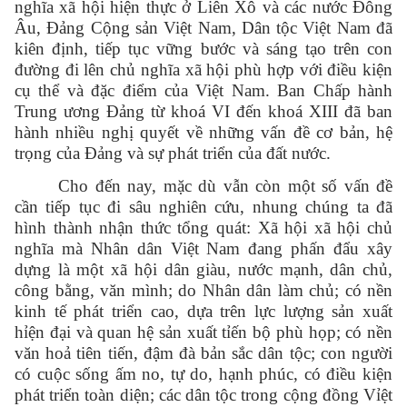
nghĩa xã hội hiện thực ở Liên Xô và các nước Đông
Âu, Đảng Cộng sản Việt Nam, Dân tộc Việt Nam đã
kiên định, tiếp tục vững bước và sáng tạo trên con
đường đi lên chủ nghĩa xã hội phù hợp với điều kiện
cụ thể và đặc điểm của Việt Nam. Ban Chấp hành
Trung ương Đảng từ khoá VI đến khoá XIII đã ban
hành nhiều nghị quyết về những vấn đề cơ bản, hệ
trọng của Đảng và sự phát triển của đất nước.
Cho đến nay, mặc dù vẫn còn một số vấn đề
cần tiếp tục đi sâu nghiên cứu, nhung chúng ta đã
hình thành nhận thức tổng quát: Xã hội xã hội chủ
nghĩa mà Nhân dân Việt Nam đang phấn đẩu xây
dựng là một xã hội dân giàu, nước mạnh, dân chủ,
công bằng, văn mình; do Nhân dân làm chủ; có nền
kinh tế phát triển cao, dựa trên lực lượng sản xuất
hỉện đại và quan hệ sản xuất tỉến bộ phù họp; có nền
văn hoả tiên tiến, đậm đà bản sắc dân tộc; con người
có cuộc sống ấm no, tự do, hạnh phúc, có điều kiện
phát triển toàn diện; các dân tộc trong cộng đồng Vỉệt