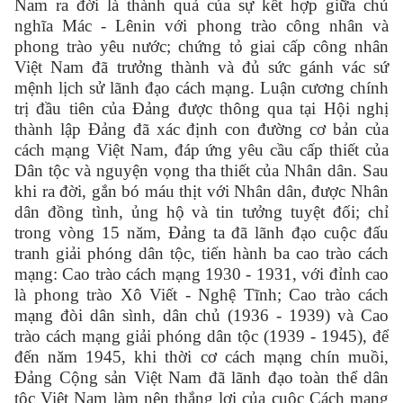
Nam ra đời là thành quả của sự kết hợp giữa chủ
nghĩa Mác - Lênin với phong trào công nhân và
phong trào yêu nước; chứng tỏ giai cấp công nhân
Việt Nam đã trưởng thành và đủ sức gánh vác sứ
mệnh lịch sử lãnh đạo cách mạng. Luận cương chính
trị đầu tiên của Đảng được thông qua tại Hội nghị
thành lập Đảng đã xác định con đường cơ bản của
cách mạng Việt Nam, đáp ứng yêu cầu cấp thiết của
Dân tộc và nguyện vọng tha thiết của Nhân dân. Sau
khi ra đời, gắn bó máu thịt với Nhân dân, được Nhân
dân đồng tình, ủng hộ và tin tưởng tuyệt đối; chỉ
trong vòng 15 năm, Đảng ta đã lãnh đạo cuộc đấu
tranh giải phóng dân tộc, tiến hành ba cao trào cách
mạng: Cao trào cách mạng 1930 - 1931, với đỉnh cao
là phong trào Xô Viết - Nghệ Tĩnh; Cao trào cách
mạng đòi dân sình, dân chủ (1936 - 1939) và Cao
trào cách mạng giải phóng dân tộc (1939 - 1945), để
đến năm 1945, khi thời cơ cách mạng chín muồi,
Đảng Cộng sản Việt Nam đã lãnh đạo toàn thể dân
tộc Việt Nam làm nên thắng lợi của cuộc Cách mạng