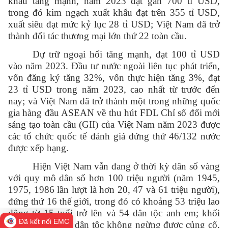
khẩu tăng mạnh, năm 2023 đạt gần 700 tỉ USD,
trong đó kim ngạch xuất khẩu đạt trên 355 tỉ USD,
xuất siêu đạt mức kỷ lục 28 tỉ USD; Việt Nam đã trở
thành đối tác thương mại lớn thứ 22 toàn cầu.
Dự trữ ngoại hối tăng mạnh, đạt 100 tỉ USD
vào năm 2023. Đầu tư nước ngoài liên tục phát triển,
vốn đăng ký tăng 32%, vốn thực hiện tăng 3%, đạt
23 tỉ USD trong năm 2023, cao nhất từ trước đến
nay; và Việt Nam đã trở thành một trong những quốc
gia hàng đầu ASEAN về thu hút FDL Chỉ số đổi mới
sáng tạo toàn cầu (GII) của Việt Nam năm 2023 được
các tổ chức quốc tế đánh giá đứng thứ 46/132 nước
được xếp hạng.
Hiện Việt Nam vẫn đang ở thời kỳ dân số vàng
với quy mô dân số hơn 100 triệu người (năm 1945,
1975, 1986 lần lượt là hơn 20, 47 và 61 triệu người),
đứng thứ 16 thế giới, trong đó có khoảng 53 triệu lao
động từ 15 tuổi trở lên và 54 dân tộc anh em; khối
Đã kết nối EMC
đại đoàn kết các dân tộc không ngừng được củng cố,