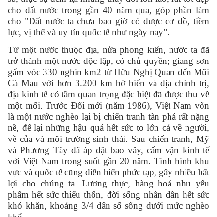
cho đất nước trong gần 40 năm qua, góp phần làm
cho "Đất nước ta chưa bao giờ có được cơ đồ, tiềm
lực, vị thế và uy tín quốc tế như ngày nay”.
Từ một nước thuộc địa, nửa phong kiến, nước ta đã
trở thành một nước độc lập, có chủ quyền; giang sơn
gấm vóc 330 nghìn km2 từ Hữu Nghị Quan đến Mũi
Cà Mau với hơn 3.200 km bờ biển và địa chính trị,
địa kinh tế có tầm quan trọng đặc biệt đã được thu về
một mối. Trước Đổi mới (năm 1986), Việt Nam vốn
là một nước nghèo lại bị chiến tranh tàn phá rất nặng
nề, để lại những hậu quả hết sức to lớn cả về người,
về của và môi trường sinh thái. Sau chiến tranh, Mỹ
và Phương Tây đã áp đặt bao vây, cấm vận kinh tế
với Việt Nam trong suốt gần 20 năm. Tình hình khu
vực và quốc tế cũng diễn biến phức tạp, gây nhiều bất
lợi cho chúng ta. Lương thực, hàng hoá nhu yếu
phẩm hết sức thiếu thốn, đời sống nhân dân hết sức
khó khăn, khoảng 3/4 dân số sống dưới mức nghèo
khổ.