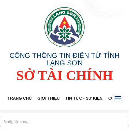
CỔNG THÔNG TIN ĐIỆN TỬ TỈNH
LẠNG SƠN
SỞ TÀI CHÍNH
TRANG CHỦ
GIỚI THIỆU
TIN TỨC - SỰ KIỆN
CÔNG KHA
Toggl
naviga