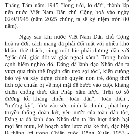
Tháng Tám năm 1945 "long trời, lở đất”, thành lập
nên nuớc Việt Nam Dân chủ Cộng hoà vào ngày
02/9/1945 (năm 2025 chúng ta sẽ kỷ niệm tròn 80
năm).
Ngay sau khi nước Việt Nam Dân chủ Cộng
hoà ra đời, cách mạng đã phải đối mặt với nhiều khó
khăn, thử thách; cùng một lúc phải đương đầu với
"giặc đói, giặc dốt và giặc ngoại xâm”. Trong hoàn
cạnh hiểm nghèo đó, Đảng đã lãnh đạo Nhân dân ta
vượt qua tình thế ĩ'ngàn cân treo sợi tóc", kiên cường
bảo vệ và xây dựng chính quyền non trẻ, đồng thời
tích cực chuẩn bị về mọi mặt để bước vào cuộc kháng
chiến chống thực dân Pháp xâm lược. Trên cơ sở
đường lối kháng chiến "toàn dân", "toàn diện",
"trường kỳ", "dựa vào sức mình là chính", phát huy
truyền thống đoàn kết, yêu nước của toàn dân tộc,
Đảng ta đã lãnh đạo Nhân dân ta lần lượt đánh bại
mọi âm mưu, kế hoạch xâm lược của kẻ thù, đặc biệt
là thắng lợi trong Chiến cuộc Đông Xuân 1953 -