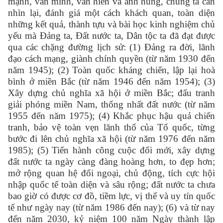
mạnh, văn minh, văn hiến và anh hùng, chúng ta cần
nhìn lại, đánh giá một cách khách quan, toàn diện
những kết quả, thành tựu và bài học kinh nghiệm chủ
yếu mà Đảng ta, Đất nước ta, Dân tộc ta đã đạt được
qua các chặng đường lịch sử: (1) Đảng ra đời, lãnh
đạo cách mạng, giành chính quyền (từ năm 1930 đến
năm 1945); (2) Toàn quốc kháng chiến, lập lại hoà
bình ở miền Bắc (từ năm 1946 đến năm 1954); (3)
Xây dựng chủ nghĩa xã hội ở miền Bắc; đấu tranh
giải phóng miền Nam, thống nhất đất nước (từ năm
1955 đến năm 1975); (4) Khắc phục hậu quả chiến
tranh, bảo vệ toàn vẹn lãnh thổ của Tổ quốc, từng
bước đi lên chủ nghĩa xã hội (từ năm 1976 đến năm
1985); (5) Tiến hành công cuộc đổi mới, xây dựng
đất nước ta ngày càng đàng hoàng hơn, to đẹp hơn;
mở rộng quan hệ đối ngoại, chủ động, tích cực hội
nhập quốc tế toàn diện và sâu rộng; đất nước ta chưa
bao giờ có được cơ đồ, tiềm lực, vị thế và uy tín quốc
tế như ngày nay (từ năm 1986 đến nay); (6) và từ nay
đến năm 2030, kỷ niệm 100 năm Ngày thành lập