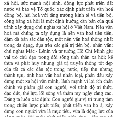
xã hội, sức mạnh nội sinh, động lực phát triển đất
nước và bảo vệ Tổ quốc; xác định phát triển văn hoá
đồng bộ, hài hoà với tăng trưởng kinh tế và tiến bộ,
công bằng xã hội là một định hướng căn bản của quá
trình xây dựng chủ nghĩa xã hội ở Việt Nam. Nền văn
hoá mà chúng ta xây dựng là nền văn hoá tiên tiến,
đậm đà bản sắc dân tộc, một nền văn hoá thống nhất
trong đa dạng, dựa trên các giá trị tiến bộ, nhân văn;
chủ nghĩa Mác - Lênin và tư tưởng Hồ Chí Minh giữ
vai trò chủ đạo trong đời sống tinh thần xã hội; kế
thừa và phát huy những giá trị truyền thống tốt đẹp
của tất cả các dân tộc trong nước, tiếp thu những
thành tựu, tỉnh hoa văn hoá nhân loại, phấn đấu xây
dựng một xã hội văn minh, lành mạnh vì lợi ích chân
chính và phẩm giá con người, với trình độ tri thức,
đạo đức, thể lực, lối sống và thẩm mỹ ngày càng cao.
Đảng ta luôn xác định: Con người giữ vị trí trung tâm
trong chiến lược phát triển; phát triển văn ho ả, xây
dựng con người vừa là mục tiêu, vừa là động lực của