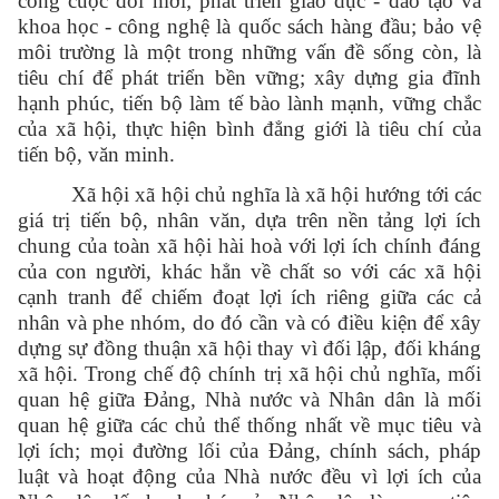
công cuộc đối mới; phát triển giáo dục - đào tạo và
khoa học - công nghệ là quốc sách hàng đầu; bảo vệ
môi trường là một trong những vấn đề sống còn, là
tiêu chí để phát triển bền vững; xây dựng gia đĩnh
hạnh phúc, tiến bộ làm tế bào lành mạnh, vững chắc
của xã hội, thực hiện bình đẳng giới là tiêu chí của
tiến bộ, văn minh.
Xã hội xã hội chủ nghĩa là xã hội hướng tới các
giá trị tiến bộ, nhân văn, dựa trên nền tảng lợi ích
chung của toàn xã hội hài hoà với lợi ích chính đáng
của con người, khác hẳn về chất so với các xã hội
cạnh tranh để chiếm đoạt lợi ích riêng giữa các cả
nhân và phe nhóm, do đó cần và có điều kiện để xây
dựng sự đồng thuận xã hội thay vì đối lập, đối kháng
xã hội. Trong chế độ chính trị xã hội chủ nghĩa, mối
quan hệ giữa Đảng, Nhà nước và Nhân dân là mối
quan hệ giữa các chủ thể thống nhất về mục tiêu và
lợi ích; mọi đường lối của Đảng, chính sách, pháp
luật và hoạt động của Nhà nước đều vì lợi ích của