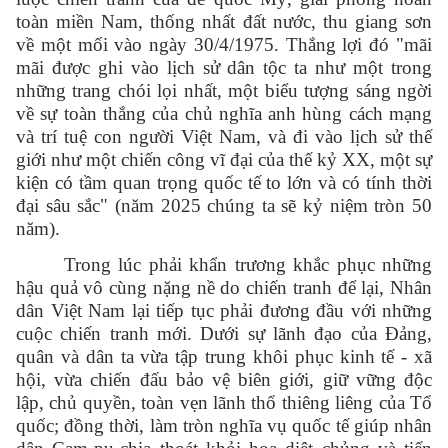
toàn miền Nam, thống nhất đất nước, thu giang sơn
về một mối vào ngày 30/4/1975. Thắng lợi đó "mãi
mãi được ghi vào lịch sử dân tộc ta như một trong
những trang chói lọi nhất, một biểu tượng sáng ngời
về sự toàn thắng của chủ nghĩa anh hùng cách mạng
và trí tuệ con người Việt Nam, và đi vào lịch sử thế
giới như một chiến công vĩ đại của thế kỷ XX, một sự
kiện có tầm quan trọng quốc tế to lớn và có tính thời
đại sâu sắc" (năm 2025 chúng ta sẽ kỷ niệm tròn 50
năm).
Trong lúc phải khẩn trương khắc phục những
hậu quả vô cùng nặng nề do chiến tranh để lại, Nhân
dân Việt Nam lại tiếp tục phải đương đầu với những
cuộc chiến tranh mới. Dưới sự lãnh đạo của Đảng,
quân và dân ta vừa tập trung khôi phục kinh tế - xã
hội, vừa chiến đấu bảo vệ biên giới, giữ vững độc
lập, chủ quyền, toàn vẹn lãnh thổ thiêng liêng của Tổ
quốc; đồng thời, làm tròn nghĩa vụ quốc tế giúp nhân