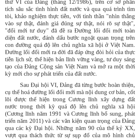
thứ VI của Đảng (tháng 12/1986), trên cơ sở phân
tích sâu sắc tình hình đất nước và qua quá trình tìm
tòi, khảo nghiệm thực tiễn, với tinh thần "nhìn thẳng
vào sự thật, đánh giá đúng sự thật, nói rõ sự thật",
"đổi mới tư duy" đã đề ra Đường lối đổi mới toàn
diện đất nước, đánh dấu bước ngoặt quan trọng trên
con đường quá độ lên chủ nghĩa xã hội ở Việt Nam.
Đường lối đổi mới ra đời đã đáp ứng đòi hỏi của thực
tiễn lịch sử, thể hiện bản lĩnh vững vàng, tư duy sáng
tạo của Đảng Cộng sản Việt Nam và mở ra một thời
kỳ mới cho sự phát triển của đất nước.
Sau Đại hội VI, Đảng đã từng bước hoàn thiện,
cụ thể hoá đường lối đổi mới mà nội dung cơ bản, cốt
lõi được thể hiện trong Cương lĩnh xây dựng đất
nước trong thời kỳ quá độ lên chủ nghĩa xã hội
(Cương lĩnh năm 1991 và Cương lĩnh bổ sung, phát
triển năm 2011) và các văn kiện quan trọng của Đảng
qua các kỳ Đại hội. Những năm 90 của thế kỷ XX,
vượt qua thách thức từ sự sụp đổ của mô hình chủ