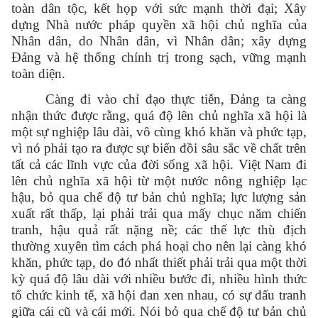
toàn dân tộc, kết họp với sức mạnh thời đại; Xây
dựng Nhà nước pháp quyền xã hội chủ nghĩa của
Nhân dân, do Nhân dân, vì Nhân dân; xây dựng
Đảng và hệ thống chính trị trong sạch, vững mạnh
toàn diện.
Càng đi vào chỉ đạo thực tiễn, Đảng ta càng
nhận thức được rằng, quá độ lên chủ nghĩa xã hội là
một sự nghiệp lâu dài, vô cùng khó khăn và phức tạp,
vì nó phải tạo ra được sự biến đồi sâu sắc về chất trên
tất cả các lĩnh vực của đời sống xã hội. Việt Nam đi
lên chủ nghĩa xã hội từ một nước nông nghiệp lạc
hậu, bỏ qua chế độ tư bản chủ nghĩa; lực lượng sản
xuất rất thấp, lại phải trải qua mấy chục năm chiến
tranh, hậu quả rất nặng nề; các thế lực thù địch
thường xuyên tìm cách phá hoại cho nên lại càng khó
khăn, phức tạp, do đó nhất thiết phải trải qua một thời
kỳ quá độ lâu dài với nhiều bước đi, nhiều hình thức
tổ chức kinh tế, xã hội đan xen nhau, có sự đấu tranh
giữa cái cũ và cái mới. Nói bỏ qua chế độ tư bản chủ