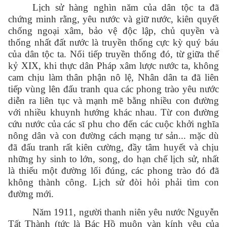
Lịch sử hàng nghìn năm của dân tộc ta đã
chứng minh rằng, yêu nước và giữ nước, kiên quyết
chống ngoại xâm, bảo vệ độc lập, chủ quyền và
thống nhất đất nước là truyền thống cực kỳ quý báu
của dân tộc ta. Nối tiếp truyền thống đó, từ giữa thế
kỷ XIX, khi thực dân Pháp xâm lược nước ta, không
cam chịu làm thân phận nô lệ, Nhân dân ta đã liên
tiếp vùng lên đấu tranh qua các phong trào yêu nước
diễn ra liên tục và mạnh mẽ bằng nhiều con đường
với nhiều khuynh hướng khác nhau. Từ con đường
cứu nước của các sĩ phu cho đến các cuộc khởi nghĩa
nông dân và con đường cách mạng tư sản... mặc dù
đã đấu tranh rất kiên cường, đầy tâm huyết và chịu
những hy sinh to lớn, song, do hạn chế lịch sử, nhất
là thiếu một đường lối đúng, các phong trào đó đã
không thành công. Lịch sử đòi hỏi phải tìm con
đường mới.
Năm 1911, người thanh niên yêu nước Nguyễn
Tất Thành (tức là Bác Hồ muôn vàn kính yêu của