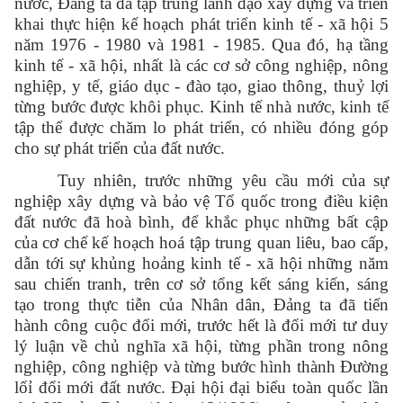
nước, Đảng ta đã tập trung lãnh đạo xây dựng và triển
khai thực hiện kế hoạch phát triển kinh tế - xã hội 5
năm 1976 - 1980 và 1981 - 1985. Qua đó, hạ tầng
kinh tế - xã hội, nhất là các cơ sở công nghiệp, nông
nghiệp, y tế, giáo dục - đào tạo, giao thông, thuỷ lợi
từng bước được khôi phục. Kinh tế nhà nước, kinh tế
tập thể được chăm lo phát triển, có nhiều đóng góp
cho sự phát triển của đất nước.
Tuy nhiên, trước những yêu cầu mới của sự
nghiệp xây dựng và bảo vệ Tổ quốc trong điều kiện
đất nước đã hoà bình, để khắc phục những bất cập
của cơ chế kế hoạch hoá tập trung quan liêu, bao cấp,
dẫn tới sự khủng hoảng kinh tế - xã hội những năm
sau chiến tranh, trên cơ sở tổng kết sáng kiến, sáng
tạo trong thực tiễn của Nhân dân, Đảng ta đã tiến
hành công cuộc đổi mới, trước hết là đổi mới tư duy
lý luận về chủ nghĩa xã hội, từng phần trong nông
nghiệp, công nghiệp và từng bước hình thành Đường
lổỉ đổi mới đất nước. Đại hội đại biểu toàn quốc lần