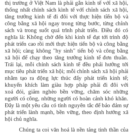
thị trường ở Việt Nam là phải gắn kinh tế vớỉ xã hội,
thống nhất chính sách kình tế vớỉ chỉnh sách xã hội,
tăng trưởng kinh tế đi đôi với thực hiện tỉến bộ và
công bằng xã hội ngay trong từng bước, từng chỉnh
sách và trong suốt quá trĩnh phát triển. Điều đó có
nghĩa là: Không chờ đến khi kinh tế đạt tới trình độ
phát triển cao rồi mới thực hiện tiến bộ và công bằng
xã hội; càng không "hy sinh" tiến bộ và công bằng
xã hội để chạy theo tăng trưởng kinh tế đơn thuần.
Trái lại, mỗi chính sách kinh tế đều phải hưởng tới
mục tiêu phát triển xã hội; mỗi chỉnh sách xã hội phải
nhằm tạo ra động lực thúc đẩy phát triển kinh tế;
khuyến khích làm giàu hợp pháp phải đi đôi với
xoá đói, giảm nghèo bền vững, chăm sóc những
người có công, những người có hoàn cảnh khó khăn.
Đây là một yêu cầu có tính nguyên tắc để bảo đảm sự
phát triển lành mạnh, bền vững, theo định hướng xã
hội chủ nghĩa.
Chúng ta coi văn hoá là nền tảng tinh thần của