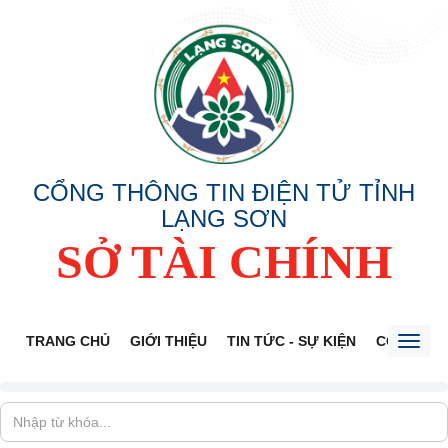
CỔNG THÔNG TIN ĐIỆN TỬ TỈNH
LẠNG SƠN
SỞ TÀI CHÍNH
TRANG CHỦ
GIỚI THIỆU
TIN TỨC - SỰ KIỆN
CÔNG KHA
Toggl
naviga