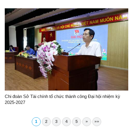
-27/9/2025) và thành công Đại hội đại biểu Đảng bộ tỉnh Lạng
Sơn lần thứ XVIII nhiệm kỳ 2025-2030”
Chi đoàn Sở Tài chính tổ chức thành công Đại hội nhiệm kỳ
2025-2027
1
2
3
4
5
»
»»