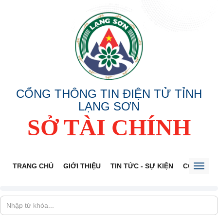
CỔNG THÔNG TIN ĐIỆN TỬ TỈNH
LẠNG SƠN
SỞ TÀI CHÍNH
TRANG CHỦ
GIỚI THIỆU
TIN TỨC - SỰ KIỆN
CÔNG KHA
Toggl
naviga