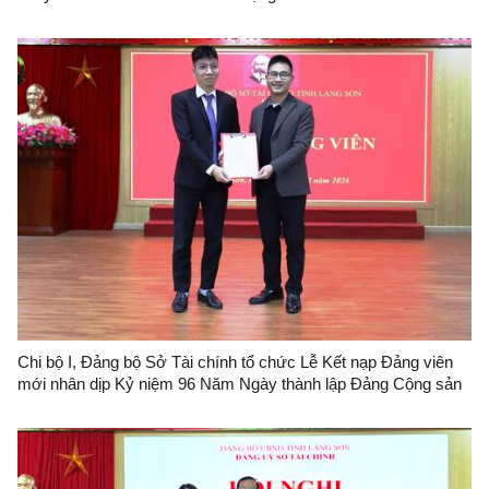
triển khai thực hiện Nghị quyết số 57-NQ/TW ngày 22/12/2024
của Bộ Chính trị; công tác cải cách hành chính và Đề án 06 trên
địa bàn tỉnh tại Sở Tài chính
Chi bộ I, Đảng bộ Sở Tài chính tổ chức Lễ Kết nạp Đảng viên
mới nhân dịp Kỷ niệm 96 Năm Ngày thành lập Đảng Cộng sản
Việt Nam (3/2/1930 - 3/2/2026)