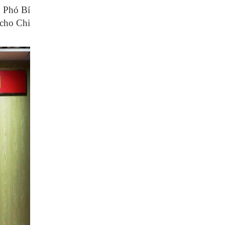
, Phó Bí
 cho Chi