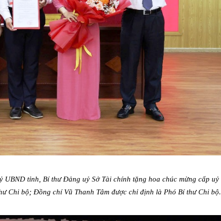
 UBND tỉnh, Bí thư Đảng uỷ Sở Tài chính tặng hoa chúc mừng cấp uỷ
hư Chi bộ; Đồng chí Vũ Thanh Tâm được chỉ định là Phó Bí thư Chi bộ.