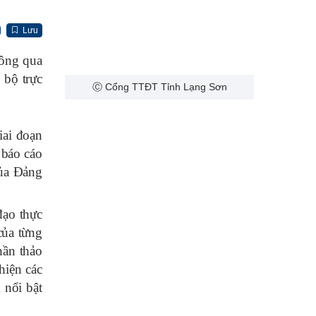
Lưu
hông qua
 bộ trực
Ⓒ Cổng TTĐT Tỉnh Lạng Sơn
iai đoạn
 báo cáo
của Đảng
đạo thực
của từng
hần thảo
hiện các
 nổi bật