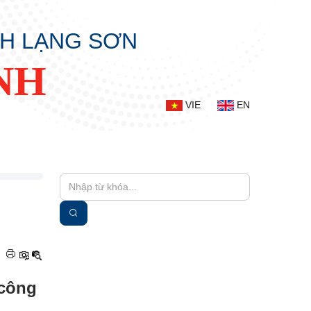
NH LẠNG SƠN
NH
VIE
EN
|
 công