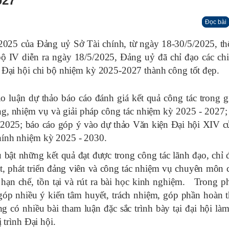
027
Đọc bài
025 của Đảng uỷ Sở Tài chính, từ ngày 18-30/5/2025, t
bộ IV diễn ra ngày 18/5/2025, Đảng uỷ đã chỉ đạo các chi
c Đại hội chi bộ nhiệm kỳ 2025-2027 thành công tốt đẹp.
uận dự thảo báo cáo đánh giá kết quả công tác trong g
g, nhiệm vụ và giải pháp công tác nhiệm kỳ 2025 - 2027;
 2025; báo cáo góp ý vào dự thảo Văn kiện Đại hội XIV 
hính nhiệm kỳ 2025 - 2030.
t những kết quả đạt được trong công tác lãnh đạo, chỉ 
t, phát triển đảng viên và công tác nhiệm vụ chuyên môn 
 hạn chế, tồn tại và rút ra bài học kinh nghiệm. Trong p
góp nhiều ý kiến tâm huyết, trách nhiệm, góp phần hoàn t
g có nhiều bài tham luận đặc sắc trình bày tại đại hội làm
 trình Đại hội.