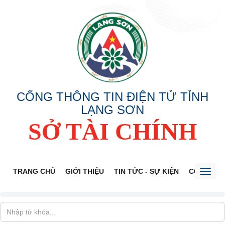
CỔNG THÔNG TIN ĐIỆN TỬ TỈNH
LẠNG SƠN
SỞ TÀI CHÍNH
TRANG CHỦ
GIỚI THIỆU
TIN TỨC - SỰ KIỆN
CÔNG KHA
Toggl
naviga