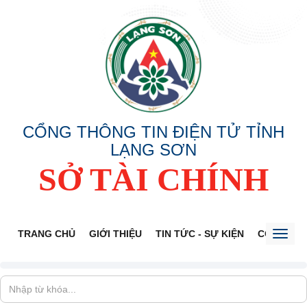
CỔNG THÔNG TIN ĐIỆN TỬ TỈNH
LẠNG SƠN
SỞ TÀI CHÍNH
TRANG CHỦ
GIỚI THIỆU
TIN TỨC - SỰ KIỆN
CÔNG KHA
Toggl
naviga