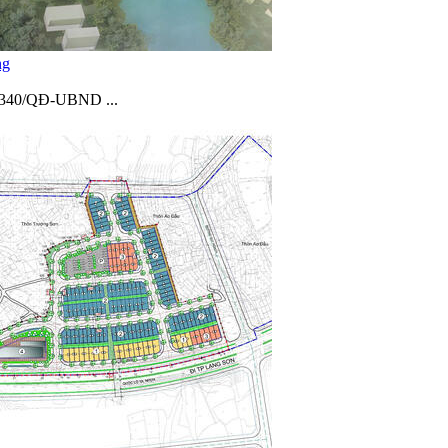
ng
 2340/QĐ-UBND ...