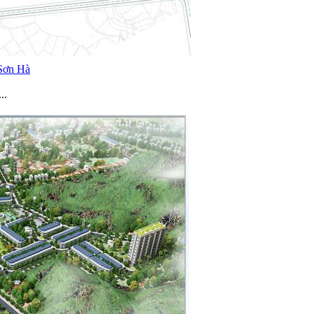
n cư mới xã Sơn Hà
..