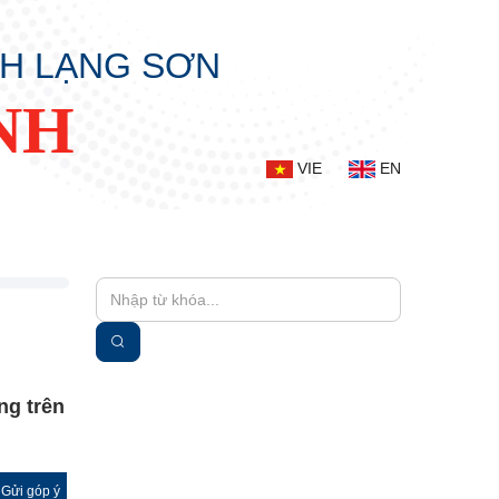
NH LẠNG SƠN
NH
VIE
EN
ng trên
Gửi góp ý