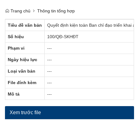
Trang chủ
Thông tin tổng hợp
Tiêu đề văn bản
Quyết định kiện toàn Ban chỉ đạo triển khai 
Số hiệu
100/QĐ-SKHĐT
Phạm vi
---
Ngày hiệu lực
---
Loại văn bản
---
File đính kèm
---
Mô tả
---
Xem trước file