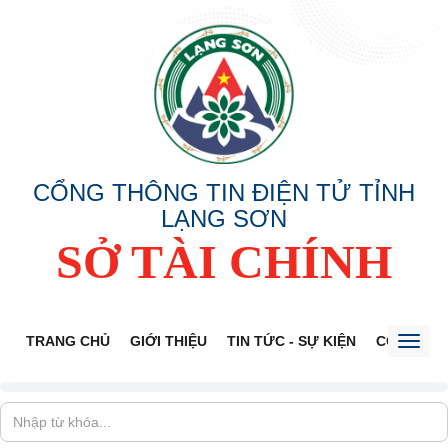
CỔNG THÔNG TIN ĐIỆN TỬ TỈNH
LẠNG SƠN
SỞ TÀI CHÍNH
TRANG CHỦ
GIỚI THIỆU
TIN TỨC - SỰ KIỆN
CÔNG KHA
Toggl
naviga