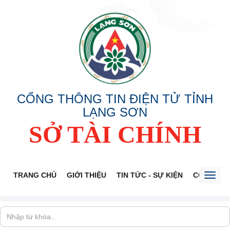
CỔNG THÔNG TIN ĐIỆN TỬ TỈNH
LẠNG SƠN
SỞ TÀI CHÍNH
TRANG CHỦ
GIỚI THIỆU
TIN TỨC - SỰ KIỆN
CÔNG KHA
Toggl
naviga