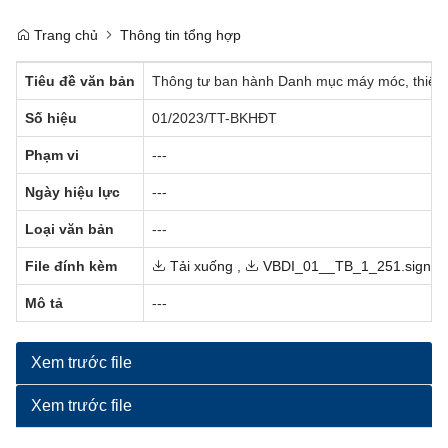
Trang chủ
Thông tin tổng hợp
Tiêu đề văn bản
Thông tư ban hành Danh mục máy móc, thiết bị
Số hiệu
01/2023/TT-BKHĐT
Phạm vi
---
Ngày hiệu lực
---
Loại văn bản
---
File đính kèm
Tải xuống
,
VBDI_01__TB_1_251.signed
Mô tả
---
Xem trước file
Xem trước file