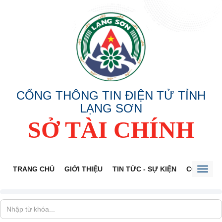
CỔNG THÔNG TIN ĐIỆN TỬ TỈNH
LẠNG SƠN
SỞ TÀI CHÍNH
TRANG CHỦ
GIỚI THIỆU
TIN TỨC - SỰ KIỆN
CÔNG KHA
Toggl
naviga