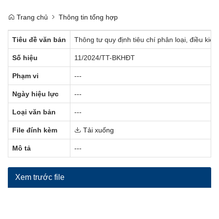
Trang chủ
Thông tin tổng hợp
Tiêu đề văn bản
Thông tư quy định tiêu chí phân loại, điều kiệ
Số hiệu
11/2024/TT-BKHĐT
Phạm vi
---
Ngày hiệu lực
---
Loại văn bản
---
File đính kèm
Tải xuống
Mô tả
---
Xem trước file