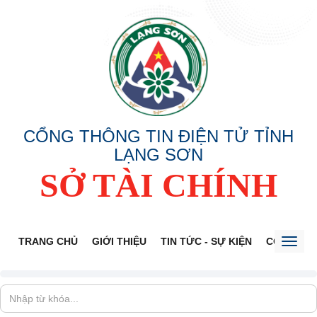
CỔNG THÔNG TIN ĐIỆN TỬ TỈNH
LẠNG SƠN
SỞ TÀI CHÍNH
TRANG CHỦ
GIỚI THIỆU
TIN TỨC - SỰ KIỆN
CÔNG KHA
Toggl
naviga