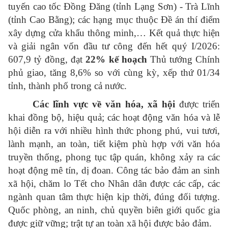
tuyến cao tốc Đồng Đăng (tỉnh Lạng Sơn) - Trà Lĩnh
(tỉnh Cao Bằng); các hạng mục thuộc Đề án thí điểm
xây dựng cửa khẩu thông minh,… Kết quả thực hiện
và giải ngân vốn đầu tư công đến hết quý I/2026:
607,9 tỷ đồng, đạt
22% kế hoạch
Thủ tướng Chính
phủ giao, tăng 8,6% so với cùng kỳ, xếp thứ 01/34
tỉnh, thành phố trong cả nước.
Các lĩnh vực về văn hóa, xã hội
được triển
khai đồng bộ, hiệu quả; các hoạt động văn hóa và lễ
hội diễn ra với nhiều hình thức phong phú, vui tươi,
lành mạnh, an toàn, tiết kiệm
phù hợp với văn hóa
truyền thống, phong tục tập quán, không xảy ra các
hoạt động mê tín, dị đoan
. Công tác bảo đảm an sinh
xã hội, chăm lo Tết cho Nhân dân được
các cấp, các
ngành
quan tâm thực hiện kịp thời, đúng đối tượng.
Quốc phòng, an ninh, chủ quyền biên giới quốc gia
được giữ vững; trật tự an toàn xã hội được bảo đảm.