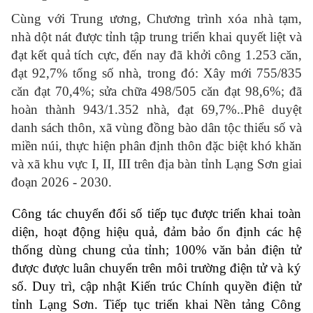
Cùng với Trung ương, Chương trình xóa nhà tạm,
nhà dột nát được tỉnh tập trung triển khai quyết liệt và
đạt kết quả tích cực, đến nay đã
khởi công 1.253 căn,
đạt 92,7% tổng số nhà, trong đó: Xây mới 755/835
căn đạt 70,4%; sửa chữa 498/505 căn đạt 98,6%; đã
hoàn thành 943/1.352 nhà, đạt 69,7%..Phê duyệt
danh sách thôn, xã vùng đồng bào dân tộc thiểu số và
miền núi, thực hiện phân định thôn đặc biệt khó khăn
và xã khu vực I, II, III trên địa bàn tỉnh Lạng Sơn giai
đoạn 2026 - 2030
.
Công tác chuyển đổi số tiếp tục được triển khai toàn
diện, hoạt động hiệu quả, đảm bảo ổn định các hệ
thống dùng chung của tỉnh;
100% văn bản điện tử
được được luân chuyển trên môi trường điện tử và ký
số.
Duy trì, cập nhật Kiến trúc Chính quyền điện tử
tỉnh Lạng Sơn. Tiếp tục triển khai Nền tảng Công