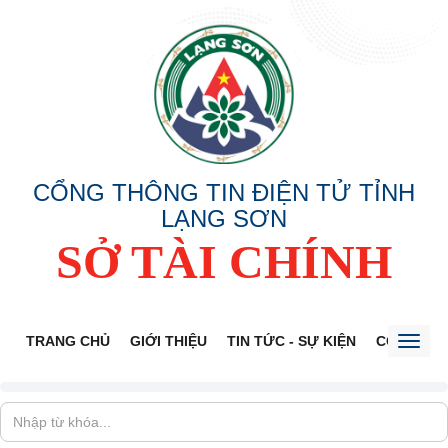
CỔNG THÔNG TIN ĐIỆN TỬ TỈNH
LẠNG SƠN
SỞ TÀI CHÍNH
TRANG CHỦ
GIỚI THIỆU
TIN TỨC - SỰ KIỆN
CÔNG KHA
Toggl
naviga