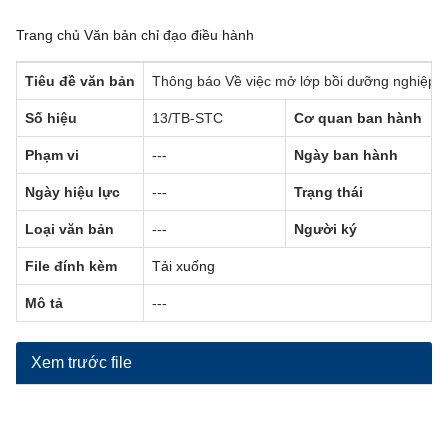
Trang chủ
Văn bản chỉ đạo điều hành
Tiêu đề văn bản
Thông báo Về việc mở lớp bồi dưỡng nghiệp v
Số hiệu
13/TB-STC
Cơ quan ban hành
Phạm vi
---
Ngày ban hành
Ngày hiệu lực
---
Trạng thái
Loại văn bản
---
Người ký
File đính kèm
Tải xuống
Mô tả
---
Xem trước file