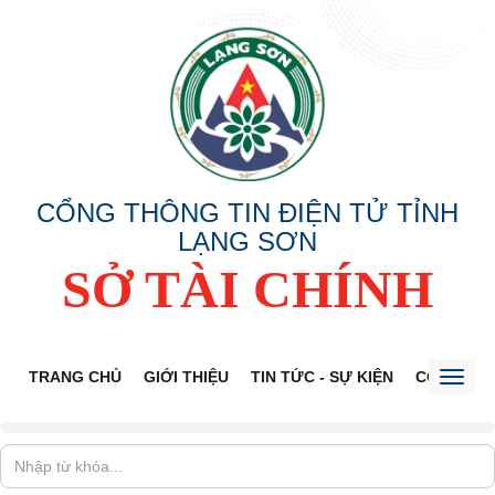
CỔNG THÔNG TIN ĐIỆN TỬ TỈNH
LẠNG SƠN
SỞ TÀI CHÍNH
TRANG CHỦ
GIỚI THIỆU
TIN TỨC - SỰ KIỆN
CÔNG KHA
Toggl
naviga