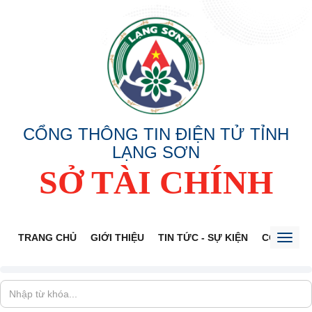
CỔNG THÔNG TIN ĐIỆN TỬ TỈNH
LẠNG SƠN
SỞ TÀI CHÍNH
TRANG CHỦ
GIỚI THIỆU
TIN TỨC - SỰ KIỆN
CÔNG KHA
Toggl
naviga