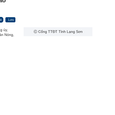
ào
ài
Lưu
g ủy,
Ⓒ Cổng TTĐT Tỉnh Lạng Sơn
Lân Nóng,