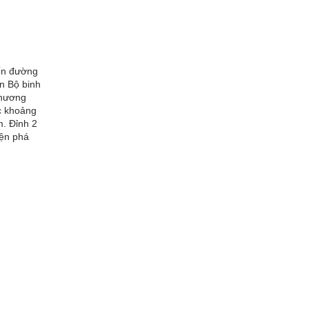
yến đường
àn Bộ binh
phương
ợc khoảng
m. Đỉnh 2
iện phá