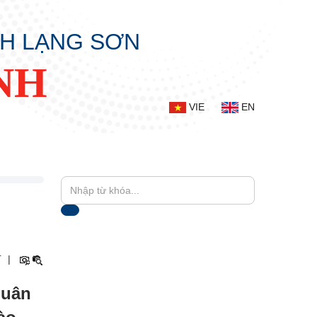
NH LẠNG SƠN
NH
VIE
EN
+
|
Quân