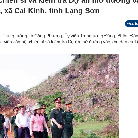
 chiến sĩ và kiểm tra Dự án mở đường v
 xã Cai Kinh, tỉnh Lạng Sơn
Đọc b
o Trung tướng La Công Phương, Ủy viên Trung ương Đảng, Bí thư Đản
g viên cán bộ, chiến sĩ và kiểm tra Dự án mở đường vào khu dân cư 