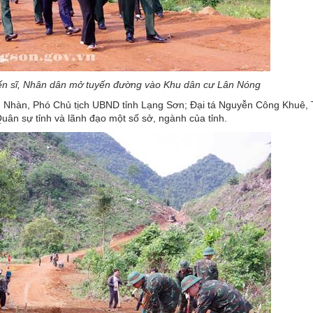
iến sĩ, Nhân dân mở tuyến đường vào Khu dân cư Lân Nóng
 Nhàn, Phó Chủ tịch UBND tỉnh Lạng Sơn; Đại tá Nguyễn Công Khuê, 
uân sự tỉnh và lãnh đạo một số sở, ngành của tỉnh.