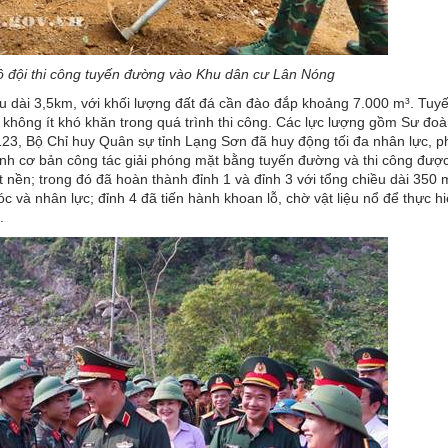
ộ đội thi công tuyến đường vào Khu dân cư Lân Nóng
 dài 3,5km, với khối lượng đất đá cần đào đắp khoảng 7.000 m³. Tu
y không ít khó khăn trong quá trình thi công. Các lực lượng gồm Sư đo
23, Bộ Chỉ huy Quân sự tỉnh Lạng Sơn đã huy động tối đa nhân lực, 
hành cơ bản công tác giải phóng mặt bằng tuyến đường và thi công đư
ốt nền; trong đó đã hoàn thành đỉnh 1 và đỉnh 3 với tổng chiều dài 350 
c và nhân lực; đỉnh 4 đã tiến hành khoan lỗ, chờ vật liệu nổ để thực h
.