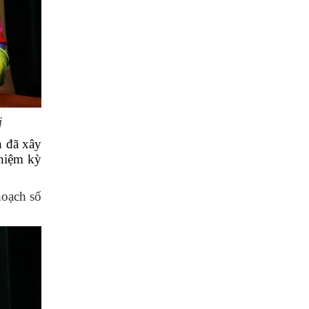
ị
 đã xây
nhiệm kỳ
hoạch số