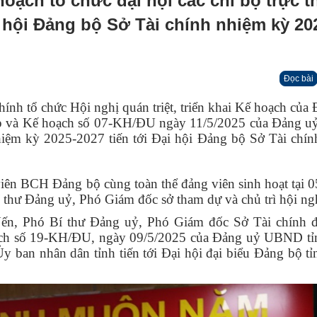
hoạch tổ chức đại hội các chi bộ trực 
i hội Đảng bộ Sở Tài chính nhiệm kỳ 20
Đọc bài
tổ chức Hội nghị quán triệt, triển khai Kế hoạch của
p và
Kế hoạch số 07-KH/ĐU ngày 11/5/2025 của Đảng uỷ
 nhiệm kỳ 2025-2027 tiến tới Đại hội Đảng bộ Sở Tài chí
ên BCH Đảng bộ cùng toàn thể đảng viên sinh hoạt tại 0
thư Đảng uỷ, Phó Giám đốc sở tham dự và chủ trì hội ng
ến, Phó Bí thư Đảng uỷ, Phó Giám đốc Sở Tài chính đ
oạch số 19-KH/ĐU, ngày 09/5/2025 của Đảng uỷ UBND tỉ
y ban nhân dân tỉnh tiến tới Đại hội đại biểu Đảng bộ t