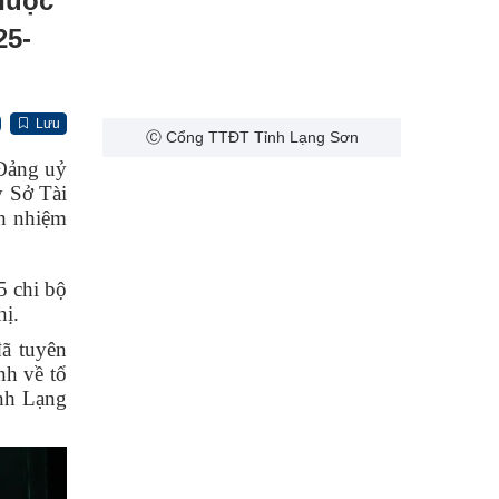
thuộc
25-
Lưu
Ⓒ Cổng TTĐT Tỉnh Lạng Sơn
 Đảng uỷ
 Sở Tài
nh nhiệm
5 chi bộ
hị.
ã tuyên
nh về tổ
ỉnh Lạng