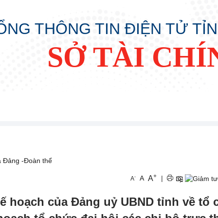
ỔNG THÔNG TIN ĐIỆN TỬ TỈ
SỞ TÀI CHÍ
a Đảng -Đoàn thể
+
A
-
A
|
A
i Kế hoạch của Đảng uỷ UBND tỉnh về tổ