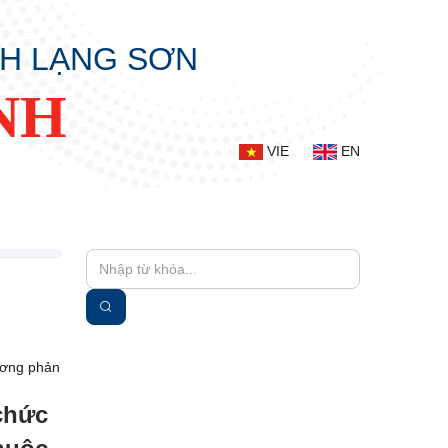
NH LẠNG SƠN
NH
VIE
EN
 chức