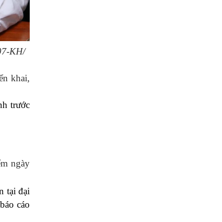
07-KH/
ển khai,
nh trước
iểm ngày
n tại đại
 báo cáo