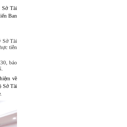
 Sở Tài
kiến Ban
ỷ Sở Tài
hực tiễn
030, báo
5.
ghiệm về
ộ Sở Tài
.